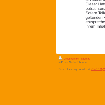
Dieser Haf
betrachten
Sofern Tei
geltenden R
entspreche
ihrem Inhal
Druckversion
|
Sitemap
© Praxis Stefan Tillmann
Diese Homepage wurde mit
IONOS MyW