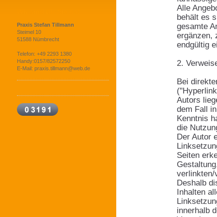
Alle Angebo
Wir sind für Sie da!
behält es s
gesamte An
Praxis Stefan Tillmann
Steimel 10
ergänzen, 
51588 Nümbrecht
endgültig e
Telefon: +49 2293 1380
Handy:0157/82572250
2. Verweis
E-Mail: praxis.tillmann@web.de
Bei direkt
("Hyperlin
Autors lieg
dem Fall in
Kenntnis h
die Nutzung
Der Autor e
Linksetzung
Seiten erke
Gestaltung,
verlinkten/
Deshalb dis
Inhalten al
Linksetzung
innerhalb 