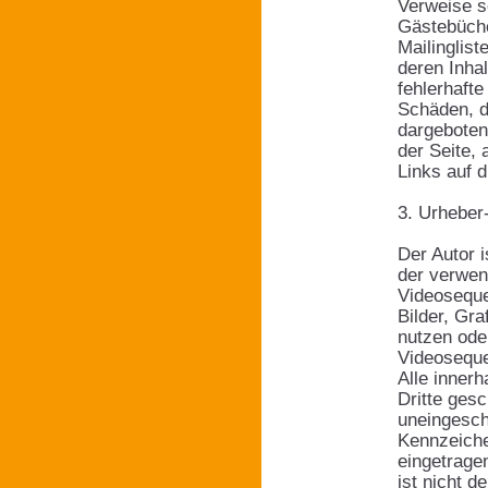
Verweise s
Gästebüche
Mailinglis
deren Inhal
fehlerhafte
Schäden, d
dargebotene
der Seite, 
Links auf d
3. Urheber
Der Autor i
der verwen
Videoseque
Bilder, Gr
nutzen ode
Videoseque
Alle inner
Dritte ges
uneingesch
Kennzeiche
eingetrage
ist nicht 