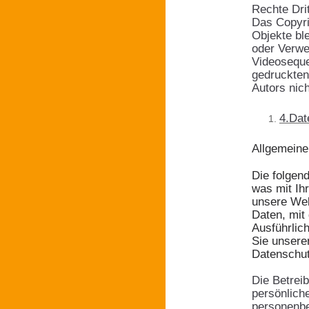
Rechte Drit
Das Copyrig
Objekte ble
oder Verwe
Videoseque
gedruckten
Autors nich
4.
Dat
Allgemeine
Die folgen
was mit Ih
unsere Web
Daten, mit 
Ausführlic
Sie unsere
Datenschut
Die Betrei
persönlich
personenbe