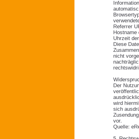
Informatio
automatisch
Browsertyp
verwendet
Referrer 
Hostname 
Uhrzeit de
Diese Date
Zusammenfü
nicht vorg
nachträgli
rechtswidr
Widerspru
Der Nutzun
veröffentl
ausdrückli
wird hiermi
sich ausdrü
Zusendung 
vor.
Quelle: eR
5. Rechtsw