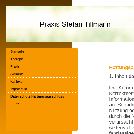
Praxis Stefan Tillmann
Startseite
Therapie
Haftungsa
Praxis
Aktuelles
1. Inhalt 
Kontakt
Der Autor ü
Impressum
Korrektheit
Datenschutz/Haftungsausschluss
Informatio
--
auf Schäden
Nutzung od
durch die 
verursacht
seitens de
fahrlässige